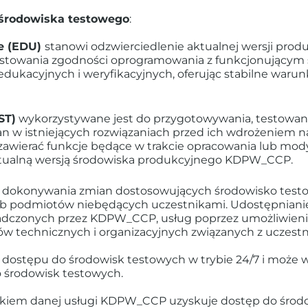
 środowiska testowego
:
e (EDU)
stanowi odzwierciedlenie aktualnej wersji prod
stowania zgodności oprogramowania z funkcjonującym
dukacyjnych i weryfikacyjnych, oferując stabilne warunk
ST)
wykorzystywane jest do przygotowywania, testowania
an w istniejących rozwiązaniach przed ich wdrożeniem 
awierać funkcje będące w trakcie opracowania lub modyf
ktualną wersją środowiska produkcyjnego KDPW_CCP.
dokonywania zmian dostosowujących środowisko testo
b podmiotów niebędących uczestnikami. Udostępniani
iadczonych przez KDPW_CCP, usług poprzez umożliwienie
 technicznych i organizacyjnych związanych z uczest
ostępu do środowisk testowych w trybie 24/7 i może 
 środowisk testowych.
kiem danej usługi KDPW_CCP uzyskuje dostęp do środo