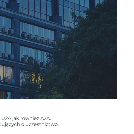
U2A jak również A2A.
ujących o uczestnictwo,