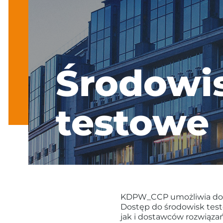
Środowi
testowe
KDPW_CCP umożliwia dost
Dostęp do środowisk tes
jak i dostawców rozwiązań