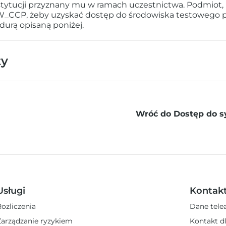
stytucji przyznany mu w ramach uczestnictwa. Podmiot, k
_CCP, żeby uzyskać dostęp do środowiska testowego 
durą opisaną poniżej.
ty
Wróć do Dostęp do
Usługi
Kontak
Rozliczenia
Dane tele
Zarządzanie ryzykiem
Kontakt d