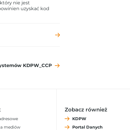
tóry nie jest
powinien uzyskać kod
 systemów KDPW_CCP
t
Zobacz również
adresowe
KDPW
la mediów
Portal Danych