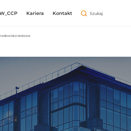
PW_CCP
PW_CCP
Kariera
Kariera
Kontakt
Kontakt
Szukaj
Szukaj
Środowiska testowe