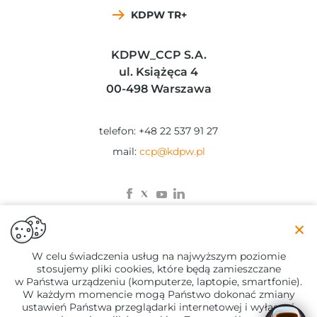
KDPW TR+
KDPW_CCP S.A.
ul. Książęca 4
00-498 Warszawa
telefon: +48 22 537 91 27
mail:
ccp@kdpw.pl
×
© 2023 KDPW_CCP
W celu świadczenia usług na najwyższym poziomie
stosujemy pliki cookies, które będą zamieszczane
Zastrzeżenia prawne
w Państwa urządzeniu (komputerze, laptopie, smartfonie).
Polityka Prywatności
W każdym momencie mogą Państwo dokonać zmiany
Regulamin chatbot
ustawień Państwa przeglądarki internetowej i wyłączyć